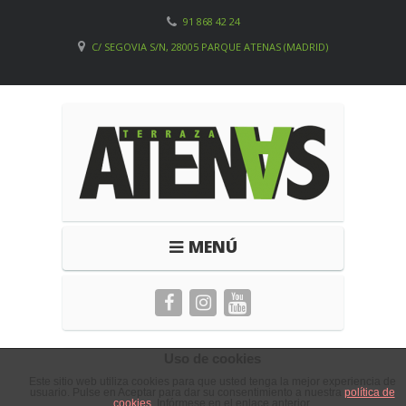
91 868 42 24
C/ SEGOVIA S/N, 28005 PARQUE ATENAS (MADRID)
MENÚ
Uso de cookies
Este sitio web utiliza cookies para que usted tenga la mejor experiencia de
usuario. Pulse en Aceptar para dar su consentimiento a nuestra
política de
cookies
. Infórmese en el enlace anterior.