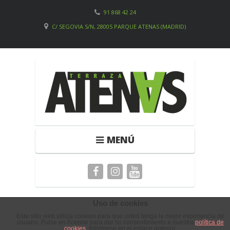
91 868 42 24
C/ SEGOVIA S/N, 28005 PARQUE ATENAS (MADRID)
MENÚ
Uso de cookies
CITADELLE
Este sitio web utiliza cookies para que usted tenga la mejor experiencia de
usuario. Pulse en Aceptar para dar su consentimiento a nuestra
política de
cookies
. Infórmese en el enlace anterior.