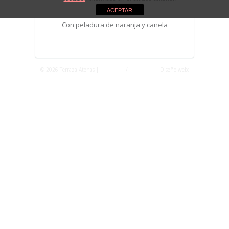
ACEPTAR
Con peladura de naranja y canela
© 2026 Terraza Atenas |
Privacidad
/
Aviso Legal
| Diseño web:
Fontventa S.L.