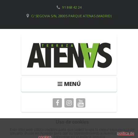
91 868 42 24
C/ SEGOVIA S/N, 28005 PARQUE ATENAS (MADRID)
MENÚ
Uso de cookies
Y AHORA… EN LA
Este sitio web utiliza cookies para que usted tenga la mejor experiencia de
usuario. Pulse en Aceptar para dar su consentimiento a nuestra
política de
cookies
. Infórmese en el enlace anterior.