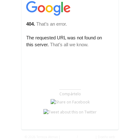
Compártelo
© 2026 Terraza Atenas |
Privacidad
/
Aviso Legal
| Diseño web: