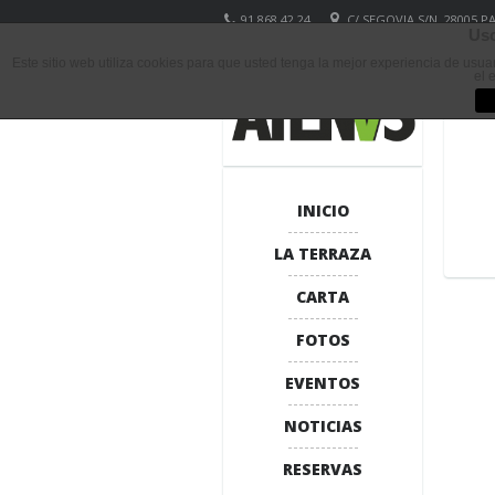
91 868 42 24
C/ SEGOVIA S/N, 28005 
Uso
Este sitio web utiliza cookies para que usted tenga la mejor experiencia de usu
el 
INICIO
LA TERRAZA
CARTA
FOTOS
EVENTOS
NOTICIAS
RESERVAS