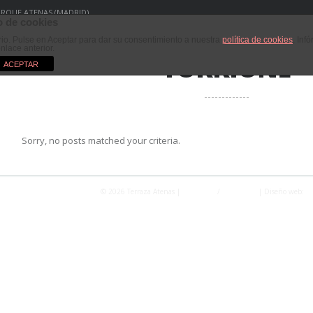
PARQUE ATENAS (MADRID)
 de cookies
ario. Pulse en Aceptar para dar su consentimiento a nuestra
política de cookies
. Inf
enlace anterior.
TORRIONE
ACEPTAR
Sorry, no posts matched your criteria.
© 2026 Terraza Atenas |
Privacidad
/
Aviso Legal
| Diseño web:
Fo