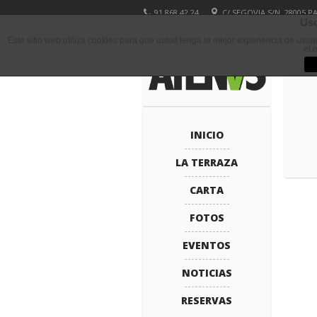
91 868 42 24
C/ SEGOVIA S/N, 28005 
Uso
Este sitio web utiliza cookies para que usted tenga la mejor experiencia de usu
el 
INICIO
LA TERRAZA
CARTA
FOTOS
EVENTOS
NOTICIAS
RESERVAS