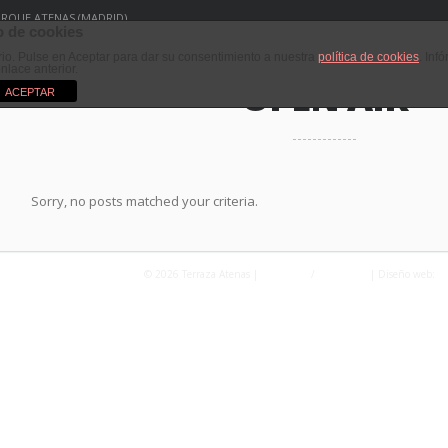
PARQUE ATENAS (MADRID)
 de cookies
ario. Pulse en Aceptar para dar su consentimiento a nuestra
política de cookies
. Inf
enlace anterior.
OPEN AIR
ACEPTAR
Sorry, no posts matched your criteria.
© 2026 Terraza Atenas |
Privacidad
/
Aviso Legal
| Diseño web:
Fo