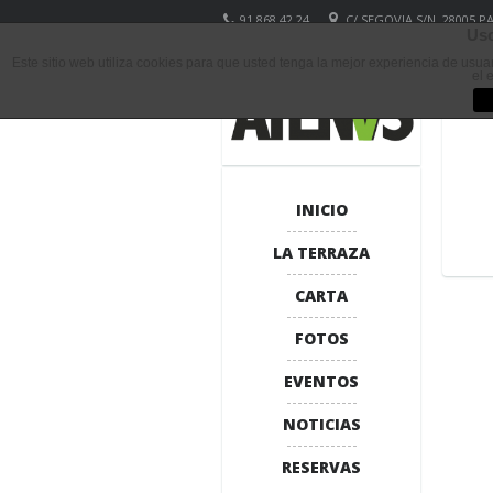
91 868 42 24
C/ SEGOVIA S/N, 28005 
Uso
Este sitio web utiliza cookies para que usted tenga la mejor experiencia de usu
el 
INICIO
LA TERRAZA
CARTA
FOTOS
EVENTOS
NOTICIAS
RESERVAS