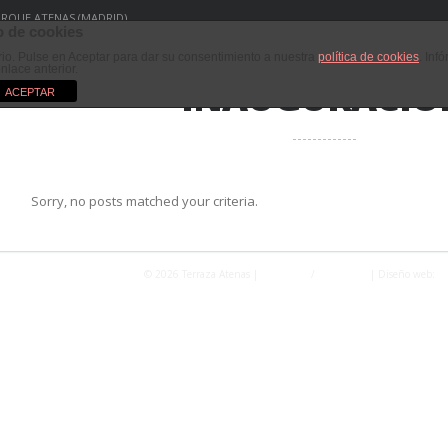
PARQUE ATENAS (MADRID)
 de cookies
ario. Pulse en Aceptar para dar su consentimiento a nuestra
política de cookies
. Inf
enlace anterior.
INAUGURACIÓ
ACEPTAR
Sorry, no posts matched your criteria.
© 2026 Terraza Atenas |
Privacidad
/
Aviso Legal
| Diseño web:
Fo