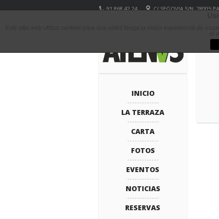
91 868 42 24
C/ SEGOVIA S/N, 28005 
Uso
Este sitio web utiliza cookies para que usted tenga la mejor experiencia de usu
el 
INICIO
LA TERRAZA
CARTA
FOTOS
EVENTOS
NOTICIAS
RESERVAS