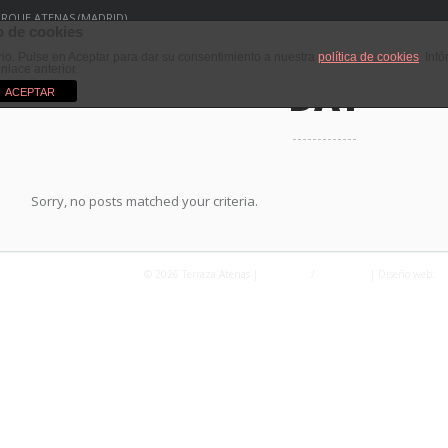
PARQUE ATENAS (MADRID)
 de cookies
ario. Pulse en Aceptar para dar su consentimiento a nuestra
política de cookies
. Inf
enlace anterior.
DAY
ACEPTAR
Sorry, no posts matched your criteria.
© 2026 Terraza Atenas |
Privacidad
/
Aviso Legal
| Diseño web:
Fo