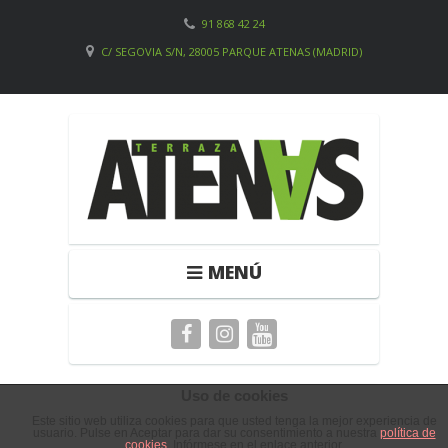
91 868 42 24
C/ SEGOVIA S/N, 28005 PARQUE ATENAS (MADRID)
MENÚ
Uso de cookies
BULLDOG
Este sitio web utiliza cookies para que usted tenga la mejor experiencia de
usuario. Pulse en Aceptar para dar su consentimiento a nuestra
política de
cookies
. Infórmese en el enlace anterior.