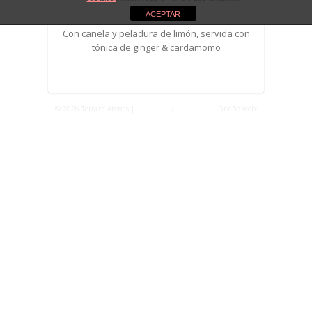
ACEPTAR
Con canela y peladura de limón, servida con
tónica de ginger & cardamomo
© 2026 Terraza Atenas |
Privacidad
/
Aviso Legal
| Diseño web:
Fontventa S.L.