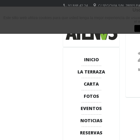
91 868 42 24
C/ SEGOVIA S/N, 28005 
Uso
Este sitio web utiliza cookies para que usted tenga la mejor experiencia de usu
el 
INICIO
LA TERRAZA
CARTA
FOTOS
EVENTOS
NOTICIAS
RESERVAS