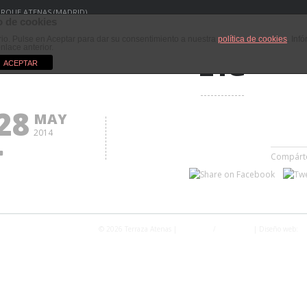
PARQUE ATENAS (MADRID)
 de cookies
ario. Pulse en Aceptar para dar su consentimiento a nuestra
política de cookies
. Inf
enlace anterior.
21G
ACEPTAR
28
MAY
2014
Compárt
© 2026 Terraza Atenas |
Privacidad
/
Aviso Legal
| Diseño web:
Fo