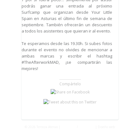
podrás ganar una entrada al próximo
Surfcamp que organizan desde Your Little
Spain en Asturias el último fin de semana de
septiembre. También ofrecerán un descuento
a todos los asistentes que quieran ir al evento.
Te esperamos desde las 19.30h. Si subes fotos
durante el evento no olvides de mencionar a
ambas marcas y escribir el hashtag
#TheAfterworkMAD, ¡se compartirán las
mejores!
Compártelo
© 2026 Terraza Atenas |
Privacidad
/
Aviso Legal
| Diseño web:
Fontventa S.L.