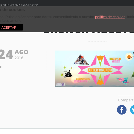
PARQUE ATENAS (MADRID)
 de cookies
ario. Pulse en Aceptar para dar su consentimiento a nuestra
política de cookies
. Inf
enlace anterior.
BRUNCH-AGOSTO
ACEPTAR
24
AGO
2016
Compárt