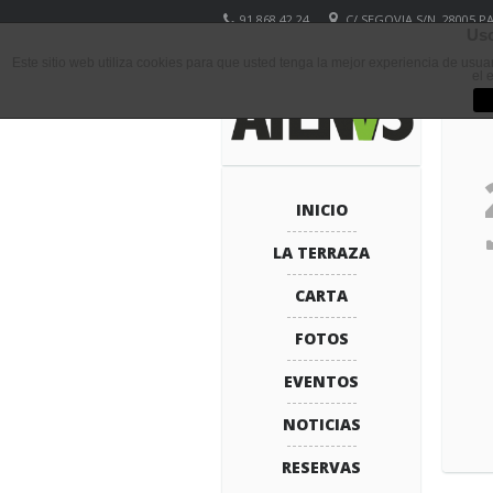
91 868 42 24
C/ SEGOVIA S/N, 28005 
Uso
Este sitio web utiliza cookies para que usted tenga la mejor experiencia de usu
el 
INICIO
LA TERRAZA
CARTA
FOTOS
EVENTOS
NOTICIAS
RESERVAS