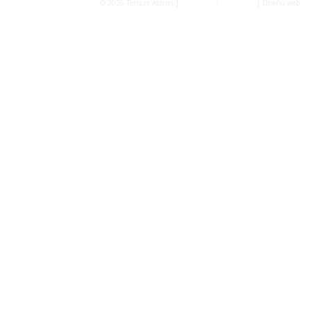
© 2026 Terraza Atenas |
Privacidad
/
Aviso Legal
| Diseño web:
Fo