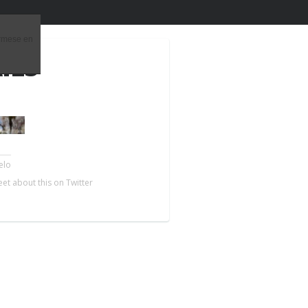
órmese en
ILS
elo
ntventa S.L.