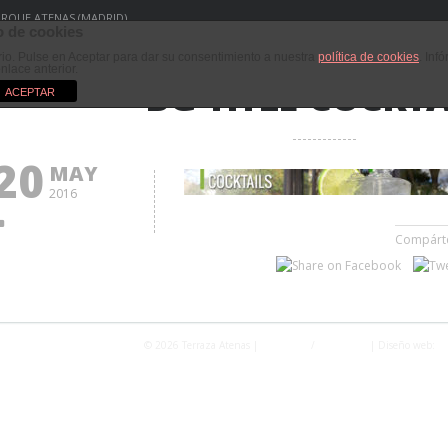
PARQUE ATENAS (MADRID)
 de cookies
ario. Pulse en Aceptar para dar su consentimiento a nuestra
política de cookies
. Inf
enlace anterior.
BG-TITLE-COCKTA
ACEPTAR
20
MAY
2016
Compárt
© 2026 Terraza Atenas |
Privacidad
/
Aviso Legal
| Diseño web:
Fo