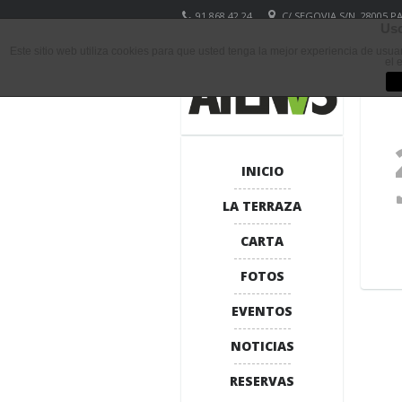
91 868 42 24
C/ SEGOVIA S/N, 28005 
Uso
Este sitio web utiliza cookies para que usted tenga la mejor experiencia de usu
el 
INICIO
LA TERRAZA
CARTA
FOTOS
EVENTOS
NOTICIAS
RESERVAS