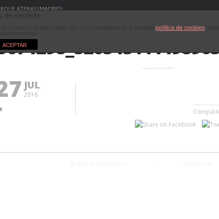
PARQUE ATENAS (MADRID)
 de cookies
ario. Pulse en Aceptar para dar su consentimiento a nuestra
política de cookies
. Inf
enlace anterior.
3671298_52034511149896
ACEPTAR
27
JUL
2016
Compárt
© 2026 Terraza Atenas |
Privacidad
/
Aviso Legal
| Diseño web:
Fo