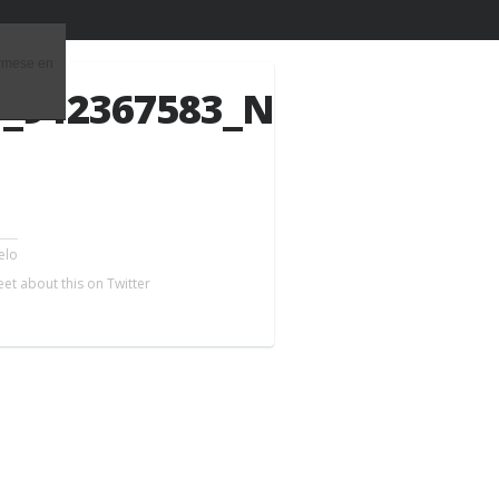
órmese en
3_912367583_N
elo
ntventa S.L.