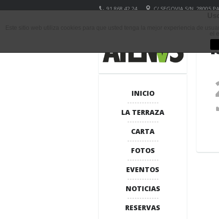
91 868 42 24
C/ SEGOVIA S/N, 28005 
Uso
Este sitio web utiliza cookies para que usted tenga la mejor experiencia de usu
el 
1
INICIO
LA TERRAZA
CARTA
FOTOS
EVENTOS
NOTICIAS
RESERVAS